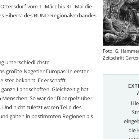
ttersdorf vom 1. März bis 31. Mai die
des Bibers“ des BUND-Regionalverbandes
Foto: G. Hammer,
Zeitschrift Garte
ng unterschiedlichste
s größte Nagetier Europas: In erster
meister bekannt. Er erschafft
EXT
anze Landschaften. Gleichzeitig hat
n Menschen. So war der Biberpelz über
Hie
 Und nicht zuletzt waren Teile des
St
 und galten in bestimmten Regionen als
einge
die 