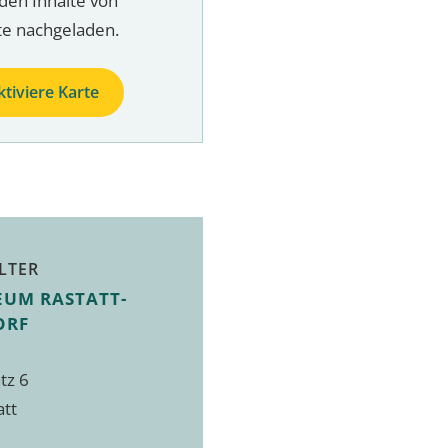
den Inhalte von
te nachgeladen.
ktiviere Karte
LTER
EUM RASTATT-
ORF
tz 6
att