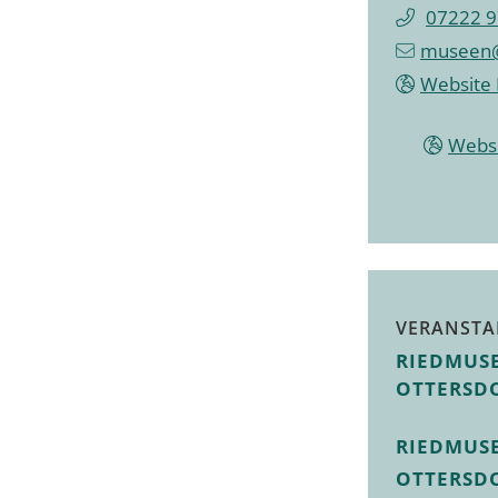
07222 9
museen@
Website
Webs
VERANSTA
RIEDMUS
OTTERSD
RIEDMUS
OTTERSD