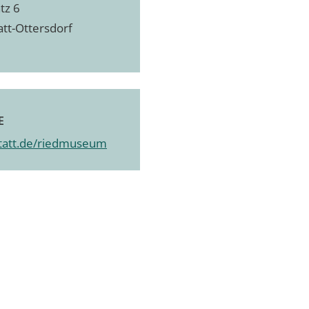
tz 6
att-Ottersdorf
E
tatt.de/riedmuseum