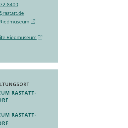
72-8400
rastatt.de
 Riedmuseum
ite Riedmuseum
LTUNGSORT
EUM RASTATT-
ORF
EUM RASTATT-
ORF