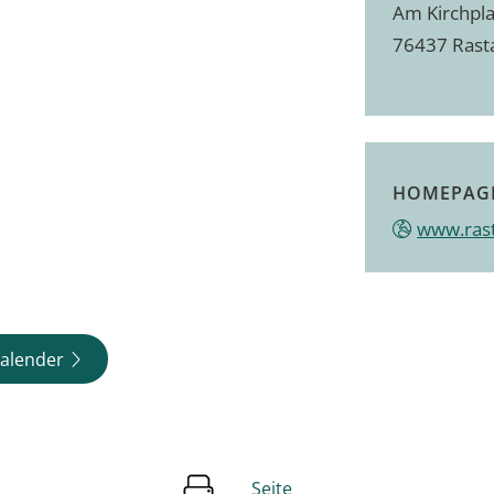
Am Kirchpla
76437
Rast
HOMEPAG
www.ras
alender
Seite