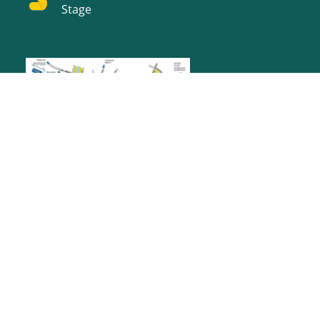
Stage
RATHAUS RASTATT
Marktplatz 1
76437
Rastatt