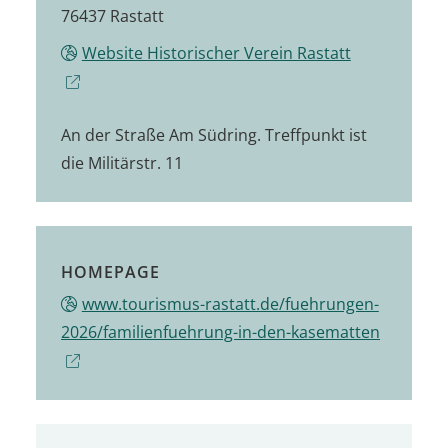
76437 Rastatt
Website Historischer Verein Rastatt
An der Straße Am Südring. Treffpunkt ist
die Militärstr. 11
HOMEPAGE
www.tourismus-rastatt.de/fuehrungen-
2026/familienfuehrung-in-den-kasematten