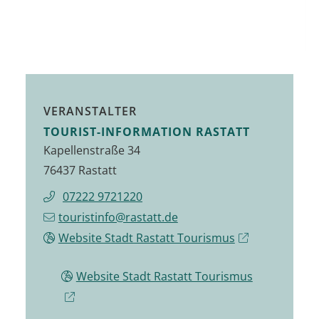
VERANSTALTER
TOURIST-INFORMATION RASTATT
Kapellenstraße 34
76437 Rastatt
07222 9721220
touristinfo@rastatt.de
Website Stadt Rastatt Tourismus
Website Stadt Rastatt Tourismus