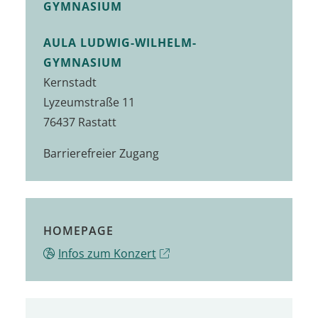
GYMNASIUM
AULA LUDWIG-WILHELM-
GYMNASIUM
Kernstadt
Lyzeumstraße 11
76437 Rastatt
Barrierefreier Zugang
HOMEPAGE
Infos zum Konzert