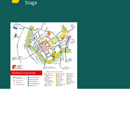
Stage
RATHAUS RASTATT
Marktplatz 1
76437
Rastatt