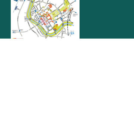
RATHAUS RASTATT
Marktplatz 1
76437
Rastatt
stadt@rastatt.de
07222 972-0
BÜRGERBÜRO