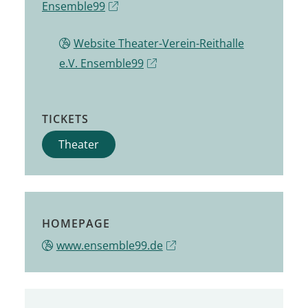
Ensemble99
Website Theater-Verein-Reithalle
e.V. Ensemble99
TICKETS
Theater
HOMEPAGE
www.ensemble99.de