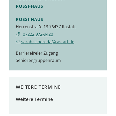
ROSSI-HAUS
ROSSI-HAUS
Herrenstraße 13 76437 Rastatt
07222 972-9420
sarah.schereda@rastatt.de
Barrierefreier Zugang
Seniorengruppenraum
WEITERE TERMINE
Weitere Termine