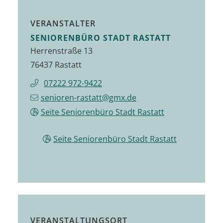
VERANSTALTER
SENIORENBÜRO STADT RASTATT
Herrenstraße 13
76437 Rastatt
07222 972-9422
senioren-rastatt@gmx.de
Seite Seniorenbüro Stadt Rastatt
Seite Seniorenbüro Stadt Rastatt
VERANSTALTUNGSORT