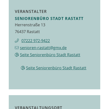
VERANSTALTER
SENIORENBÜRO STADT RASTATT
Herrenstraße 13
76437 Rastatt
07222 972-9422
senioren-rastatt@gmx.de
Seite Seniorenbüro Stadt Rastatt
Seite Seniorenbüro Stadt Rastatt
VERANSTALTUNGSORT