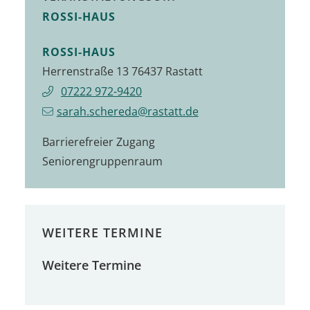
ROSSI-HAUS
ROSSI-HAUS
Herrenstraße 13 76437 Rastatt
07222 972-9420
sarah.schereda@rastatt.de
Barrierefreier Zugang
Seniorengruppenraum
WEITERE TERMINE
Weitere Termine