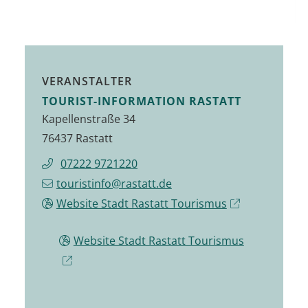
VERANSTALTER
TOURIST-INFORMATION RASTATT
Kapellenstraße 34
76437 Rastatt
07222 9721220
touristinfo@rastatt.de
Website Stadt Rastatt Tourismus
Website Stadt Rastatt Tourismus