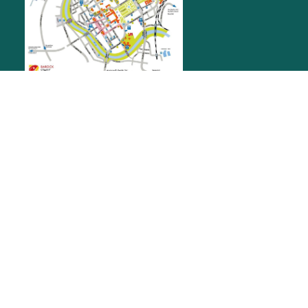
RATHAUS RASTATT
Marktplatz 1
76437
Rastatt
stadt@rastatt.de
07222 972-0
BÜRGERBÜRO
Herrenstraße 15