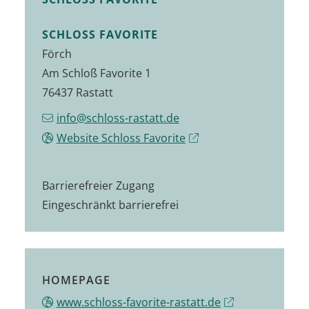
SCHLOSS FAVORITE
Förch
Am Schloß Favorite 1
76437 Rastatt
info@schloss-rastatt.de
Website Schloss Favorite
Barrierefreier Zugang
Eingeschränkt barrierefrei
HOMEPAGE
www.schloss-favorite-rastatt.de