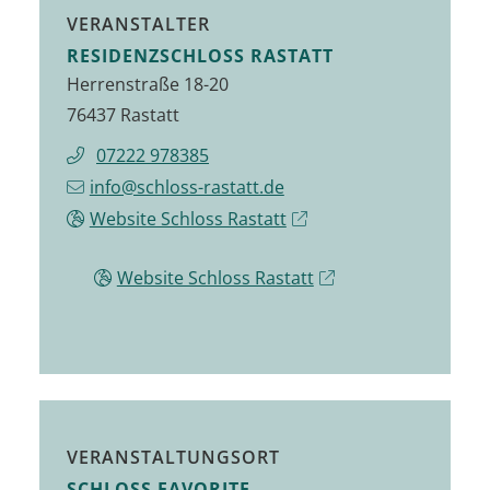
VERANSTALTER
RESIDENZSCHLOSS RASTATT
Herrenstraße 18-20
76437 Rastatt
07222 978385
info@schloss-rastatt.de
Website Schloss Rastatt
Website Schloss Rastatt
VERANSTALTUNGSORT
SCHLOSS FAVORITE