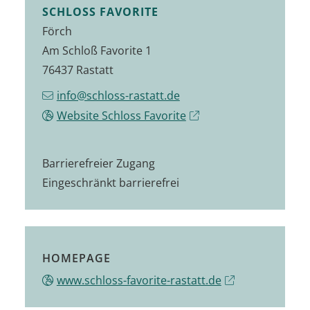
SCHLOSS FAVORITE
Förch
Am Schloß Favorite 1
76437 Rastatt
info@schloss-rastatt.de
Website Schloss Favorite
Barrierefreier Zugang
Eingeschränkt barrierefrei
HOMEPAGE
www.schloss-favorite-rastatt.de