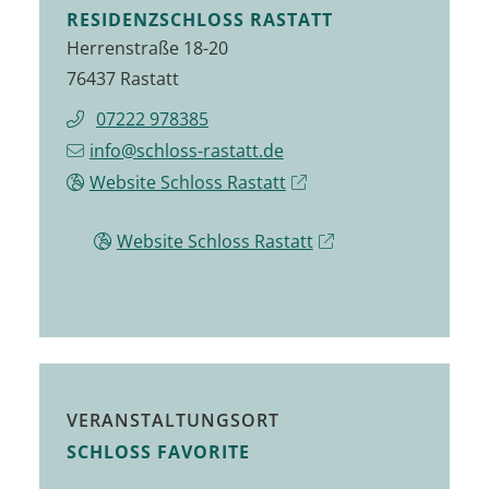
RESIDENZSCHLOSS RASTATT
Herrenstraße 18-20
76437 Rastatt
07222 978385
info@schloss-rastatt.de
Website Schloss Rastatt
Website Schloss Rastatt
VERANSTALTUNGSORT
SCHLOSS FAVORITE