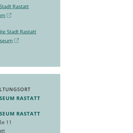
Stadt Rastatt
um
te Stadt Rastatt
useum
LTUNGSORT
SEUM RASTATT
SEUM RASTATT
ße 11
att