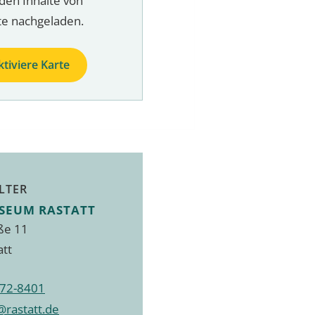
den Inhalte von
te nachgeladen.
ktiviere Karte
LTER
SEUM RASTATT
ße 11
att
72-8401
rastatt.de