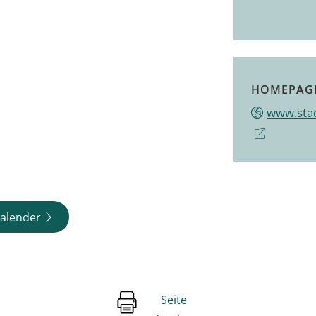
HOMEPAG
www.sta
alender
Seite