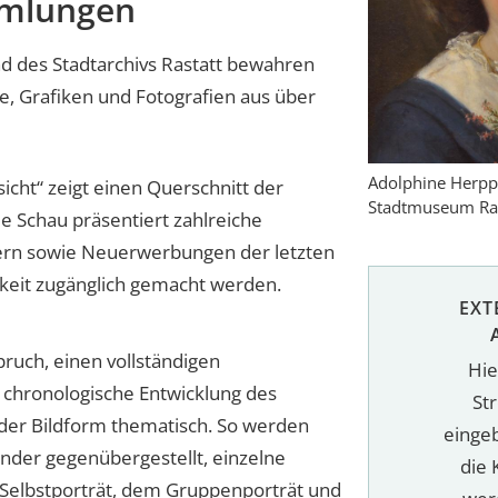
mmlungen
des Stadtarchivs Rastatt bewahren
e, Grafiken und Fotografien aus über
Adolphine Herpp:
icht“ zeigt einen Querschnitt der
Stadtmuseum Ras
 Schau präsentiert zahlreiche
ern sowie Neuerwerbungen der letzten
chkeit zugänglich gemacht werden.
EXT
pruch, einen vollständigen
Hie
e chronologische Entwicklung des
St
h der Bildform thematisch. So werden
einge
nander gegenübergestellt, einzelne
die 
Selbstporträt, dem Gruppenporträt und