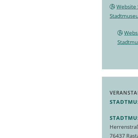
Website 
Stadtmuse
Websi
Stadtm
VERANSTA
STADTMU
STADTMU
Herrenstra
76437
Rast