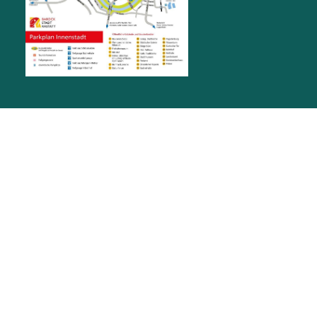
RATHAUS RASTATT
Marktplatz 1
76437
Rastatt
stadt@rastatt.de
07222 972-0
BÜRGERBÜRO
Herrenstraße 15
76437
Rastatt
buergerbuero@rastatt.de