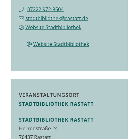
07222 972-8504
stadtbibliothek@rastatt.de
Website Stadtbibliothek
Website Stadtbibliothek
VERANSTALTUNGSORT
STADTBIBLIOTHEK RASTATT
STADTBIBLIOTHEK RASTATT
Herrenstraße 24
76437 Rastatt