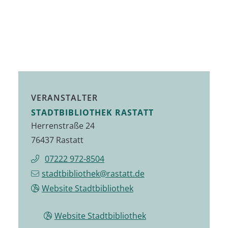
VERANSTALTER
STADTBIBLIOTHEK RASTATT
Herrenstraße 24
76437 Rastatt
07222 972-8504
stadtbibliothek@rastatt.de
Website Stadtbibliothek
Website Stadtbibliothek