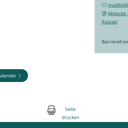
stadtbib
Website 
Rastatt
Barrierefre
alender
Seite
drucken