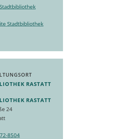
Stadtbibliothek
te Stadtbibliothek
LTUNGSORT
LIOTHEK RASTATT
LIOTHEK RASTATT
ße 24
att
72-8504