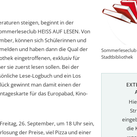
aturen steigen, beginnt in der
te Sommerleseclub HEISS AUF LESEN. Von
ptember, können sich Schülerinnen und
anmelden und haben dann die Qual der
Sommerleseclub 
Stadtbibliothek
iothek eingetroffenen, exklusiv für
r sie zuerst lesen sollen. Bei der
sönliche Lese-Logbuch und ein Los
Glück gewinnt man damit einen der
EXT
entageskarte für das Europabad, Kino-
Hie
St
einge
reitag, 26. September, um 18 Uhr sein,
die 
osung der Preise, viel Pizza und einer