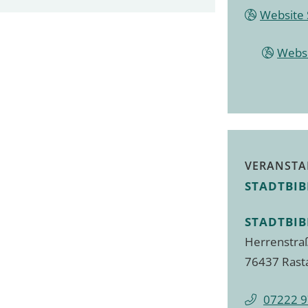
Website 
Websi
VERANSTA
STADTBIB
STADTBIB
Herrenstra
76437 Rast
07222 9