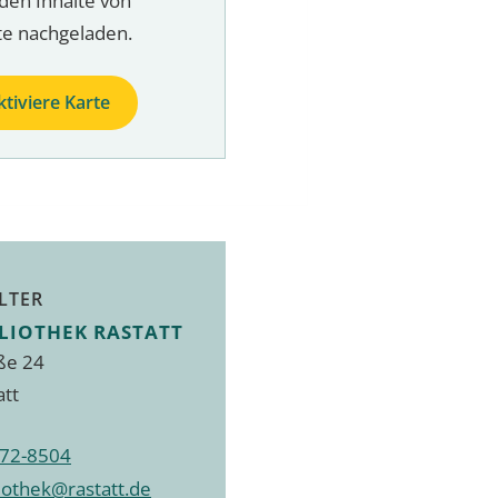
den Inhalte von
te nachgeladen.
ktiviere Karte
LTER
LIOTHEK RASTATT
ße 24
att
72-8504
liothek@rastatt.de