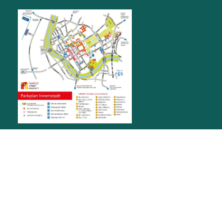
RATHAUS RASTATT
Marktplatz 1
76437
Rastatt
stadt@rastatt.de
07222 972-0