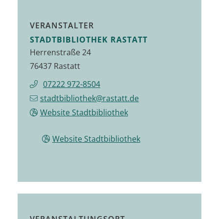
VERANSTALTER
STADTBIBLIOTHEK RASTATT
Herrenstraße 24
76437 Rastatt
07222 972-8504
stadtbibliothek@rastatt.de
Website Stadtbibliothek
Website Stadtbibliothek
VERANSTALTUNGSORT