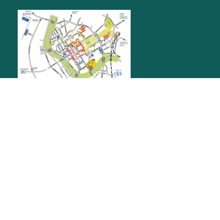
RATHAUS RASTATT
Marktplatz 1
76437
Rastatt
stadt@rastatt.de
07222 972-0