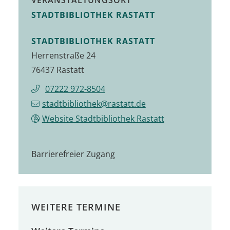
STADTBIBLIOTHEK RASTATT
STADTBIBLIOTHEK RASTATT
Herrenstraße 24
76437 Rastatt
07222 972-8504
stadtbibliothek@rastatt.de
Website Stadtbibliothek Rastatt
Barrierefreier Zugang
WEITERE TERMINE