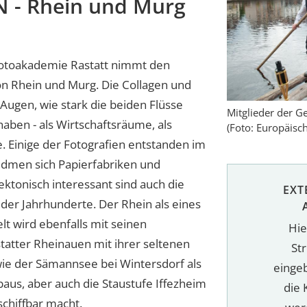
- Rhein und Murg
Fotoakademie Rastatt nimmt den
von Rhein und Murg. Die Collagen und
ugen, wie stark die beiden Flüsse
Mitglieder der G
aben - als Wirtschaftsräume, als
(Foto: Europäisc
. Einige der Fotografien entstanden im
dmen sich Papierfabriken und
ktonisch interessant sind auch die
EXT
der Jahrhunderte. Der Rhein als eines
t wird ebenfalls mit seinen
Hie
tatter Rheinauen mit ihrer seltenen
St
wie der Sämannsee bei Wintersdorf als
einge
aus, aber auch die Staustufe Iffezheim
die 
 schiffbar macht.