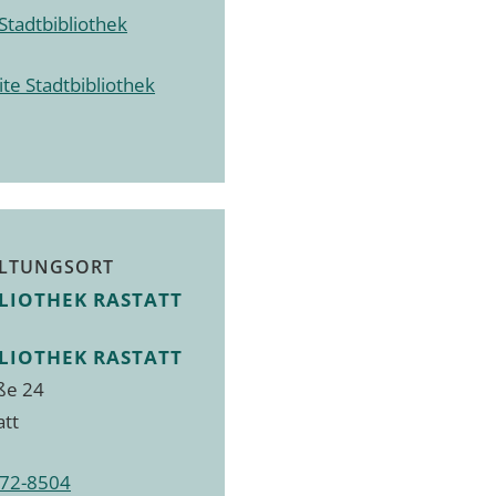
Stadtbibliothek
te Stadtbibliothek
LTUNGSORT
LIOTHEK RASTATT
LIOTHEK RASTATT
ße 24
att
72-8504