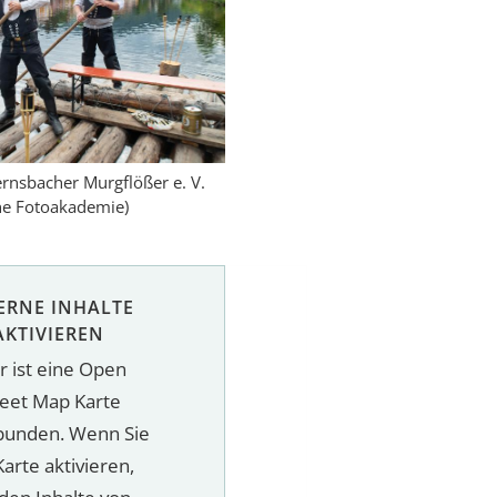
ernsbacher Murgflößer e. V.
he Fotoakademie)
ERNE INHALTE
AKTIVIEREN
r ist eine Open
reet Map Karte
bunden. Wenn Sie
Karte aktivieren,