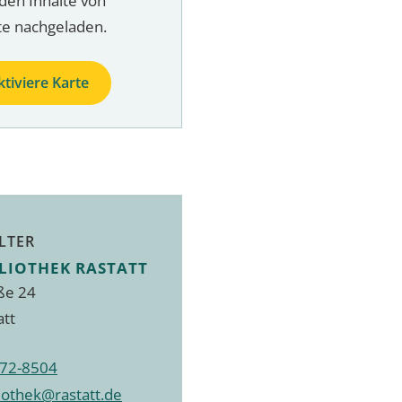
den Inhalte von
te nachgeladen.
ktiviere Karte
LTER
LIOTHEK RASTATT
ße 24
att
72-8504
liothek@rastatt.de