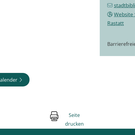
stadtbib
Website 
Rastatt
Barrierefre
alender
Seite
drucken