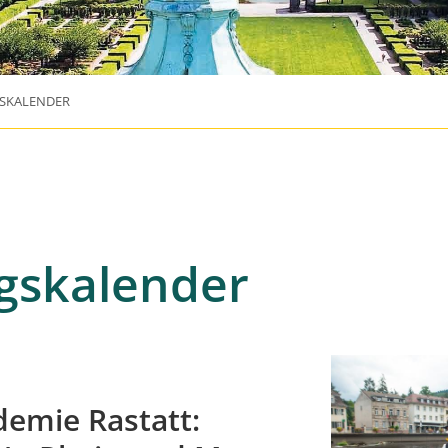
SKALENDER
gskalender
emie Rastatt: