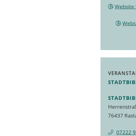
Website 
Websi
VERANSTA
STADTBIB
STADTBIB
Herrenstra
76437 Rast
07222 9