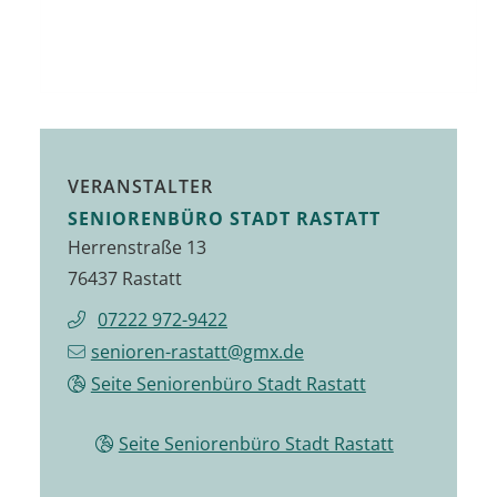
VERANSTALTER
SENIORENBÜRO STADT RASTATT
Herrenstraße 13
76437 Rastatt
07222 972-9422
senioren-rastatt@gmx.de
Seite Seniorenbüro Stadt Rastatt
Seite Seniorenbüro Stadt Rastatt