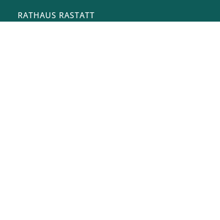
RATHAUS RASTATT
Marktplatz 1
76437
Rastatt
stadt@rastatt.de
07222 972-0
BÜRGERBÜRO
Herrenstraße 15
76437
Rastatt
buergerbuero@rastatt.de
07222 972-7110