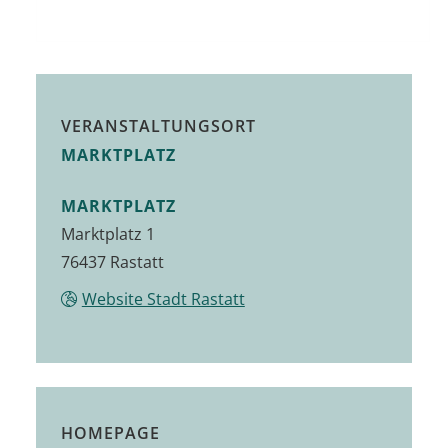
VERANSTALTUNGSORT
MARKTPLATZ
MARKTPLATZ
Marktplatz 1
76437
Rastatt
Website Stadt Rastatt
HOMEPAGE