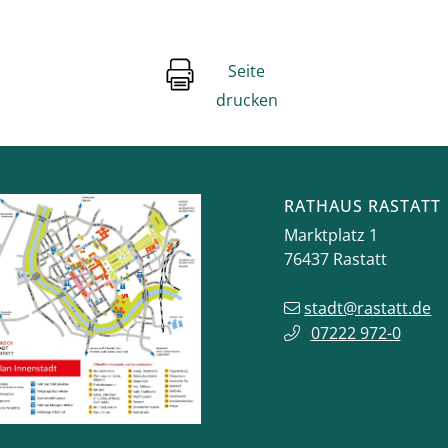
Seite
drucken
RATHAUS RASTATT
Marktplatz 1
76437
Rastatt
stadt@rastatt.de
07222 972-0