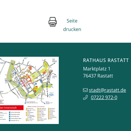
Seite
drucken
RATHAUS RASTATT
Marktplatz 1
76437
Rastatt
stadt@rastatt.de
07222 972-0