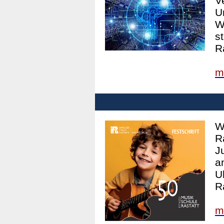
V
U
W
s
R
m
W
R
J
a
U
Ra
m