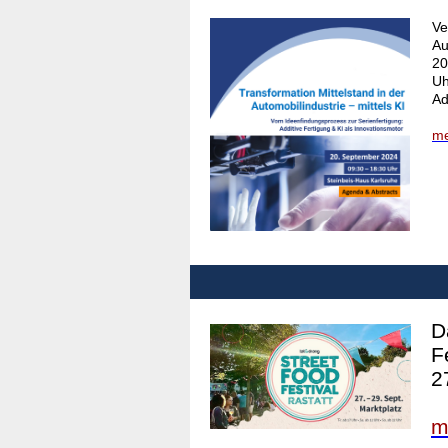
Ve
Au
20
Uh
Ad
me
D
F
2
m