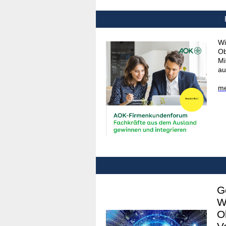
Wi
Ob
Mi
au
me
G
W
O