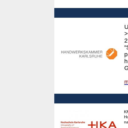
U
>
2
"
p
h
G
m
KM
Ho
n