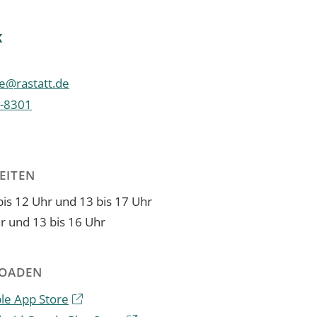
K
e@rastatt.de
-8301
EITEN
bis 12 Uhr und 13 bis 17 Uhr
hr und 13 bis 16 Uhr
OADEN
le App Store