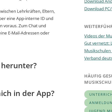
Download Andr
Download PC/
wischen Lehrkräften, Eltern,
ber eine App-interne ID und
en voraus. Zum Chat und
WEITERFÜHR
eine E-Mail-Adressen oder
Videos der Mu
Gut vernetzt:
Musikschulen
Verband deut
p herunter?
HÄUFIG GES
MUSIKSCHU
mich in der App?
UNTERRIC
ANMELDUN
JUGEND MU