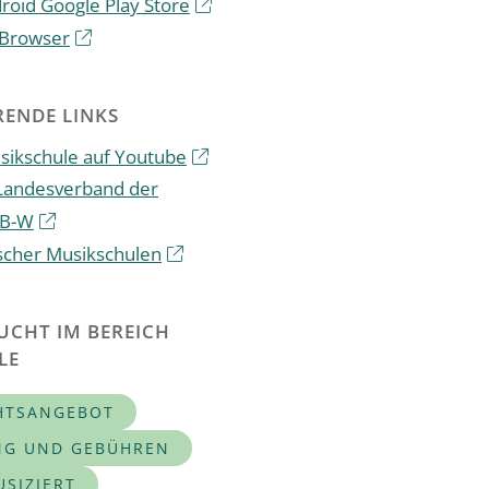
oid Google Play Store
Browser
ENDE LINKS
sikschule auf Youtube
 Landesverband der
 B-W
scher Musikschulen
UCHT IM BEREICH
LE
HTSANGEBOT
G UND GEBÜHREN
SIZIERT