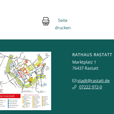
Seite
drucken
RATHAUS RASTATT
Marktplatz 1
76437
Rastatt
stadt@rastatt.de
07222 972-0